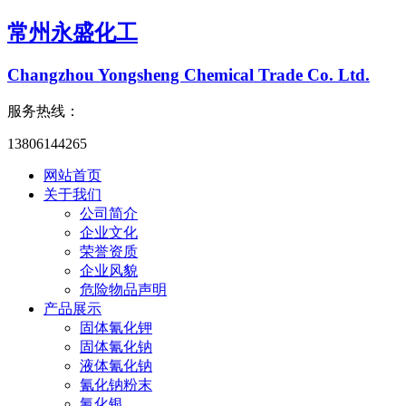
常州永盛化工
Changzhou Yongsheng Chemical Trade Co. Ltd.
服务热线：
13806144265
网站首页
关于我们
公司简介
企业文化
荣誉资质
企业风貌
危险物品声明
产品展示
固体氰化钾
固体氰化钠
液体氰化钠
氰化钠粉末
氰化银