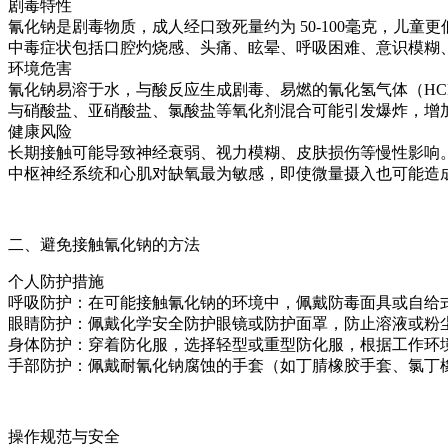
剧毒特性
氰化钠是剧毒物质，成人经口致死量约为 50-100毫克，儿
中毒症状包括口腔灼烧感、头痛、眩晕、呼吸困难、意识模糊
环境危害
氰化钠易溶于水，与酸反应生成剧毒、易燃的氰化氢气体（H
与硝酸盐、亚硝酸盐、氯酸盐等氧化剂混合可能引发爆炸，增
健康风险
长期接触可能导致神经衰弱、视力模糊、皮肤损伤等慢性影响
中枢神经系统和心肌对缺氧最为敏感，即使微量摄入也可能造
二、避免接触氰化钠的方法
个人防护措施
呼吸防护：在可能接触氰化钠的环境中，佩戴防毒面具或自给
眼睛防护：佩戴化学安全防护眼镜或防护面罩，防止溶液或粉
身体防护：穿着防化服，选择轻型或重型防化服，根据工作环
手部防护：佩戴耐氰化钠腐蚀的手套（如丁腈橡胶手套、氯丁
操作规范与安全