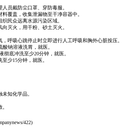
理人员戴防尘口罩、穿防毒服。
材料覆盖，收集泄漏物至干净容器中。
组织民众远离水源污染区域。
风向灭火，用干粉、砂土灭火。
氧，呼吸心跳停止时立即进行人工呼吸和胸外心脏按压。
代硫酸钠溶液洗胃，就医。
液彻底冲洗至少20分钟，就医。
至少15分钟，就医。
触未知化学品。
放。
mpanynews/422
)