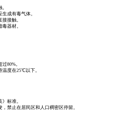
触。
应生成有毒气体。
直接接触。
滤毒器材。
过80%。
温度在25℃以下。
。
装》标准。
驶，禁止在居民区和人口稠密区停留。