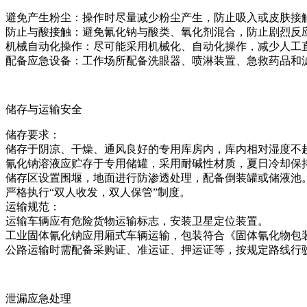
避免产生粉尘：操作时尽量减少粉尘产生，防止吸入或皮肤接
防止与酸接触：避免氰化钠与酸类、氧化剂混合，防止剧烈反
机械自动化操作：尽可能采用机械化、自动化操作，减少人工
配备应急设备：工作场所配备洗眼器、喷淋装置、急救药品和
储存与运输安全
储存要求：
储存于阴凉、干燥、通风良好的专用库房内，库内相对湿度不超
氰化钠溶液应贮存于专用储罐，采用耐碱性材质，夏日冷却保持
储存区设置围堰，地面进行防渗透处理，配备倒装罐或储液池
严格执行“双人收发，双人保管”制度。
运输规范：
运输车辆应有危险货物运输标志，安装卫星定位装置。
工业固体氰化钠应用厢式车辆运输，包装符合《固体氰化物包
公路运输时需配备采购证、准运证、押运证等，按规定路线行
泄漏应急处理