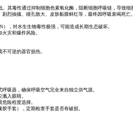
童更低。其毒性通过抑制细胞色素氧化酶，阻断细胞呼吸链，导致
、剧烈抽搐、瞳孔散大、皮肤黏膜鲜红等，最终因呼吸衰竭死亡
CN），对水生生物毒性极强，可能造成长期生态破坏。
加火灾和爆炸风险。
。
成不可逆的器官损伤。
式呼吸器，确保呼吸空气完全来自独立供气源。
尘溅入眼睛。
境危险程度选择。
橡胶手套），定期检查手套是否有破损。