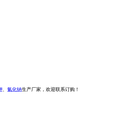
钾
、
氰化钠
生产厂家，欢迎联系订购！