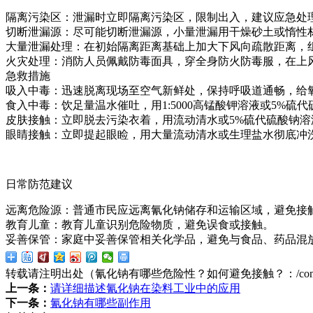
隔离污染区：泄漏时立即隔离污染区，限制出入，建议应急处
切断泄漏源：尽可能切断泄漏源，小量泄漏用干燥砂土或惰性
大量泄漏处理：在初始隔离距离基础上加大下风向疏散距离，
火灾处理：消防人员佩戴防毒面具，穿全身防火防毒服，在上
急救措施
吸入中毒：迅速脱离现场至空气新鲜处，保持呼吸道通畅，给
食入中毒：饮足量温水催吐，用1:5000高锰酸钾溶液或5%硫
皮肤接触：立即脱去污染衣着，用流动清水或5%硫代硫酸钠溶
眼睛接触：立即提起眼睑，用大量流动清水或生理盐水彻底冲洗
日常防范建议
远离危险源：普通市民应远离氰化钠储存和运输区域，避免接
教育儿童：教育儿童识别危险物质，避免误食或接触。
妥善保管：家庭中妥善保管相关化学品，避免与食品、药品混
转载请注明出处（氰化钠有哪些危险性？如何避免接触？：
/co
上一条：
请详细描述氰化钠在染料工业中的应用
下一条：
氰化钠有哪些副作用