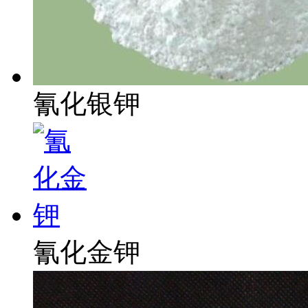
氰化银钾
氰化金钾