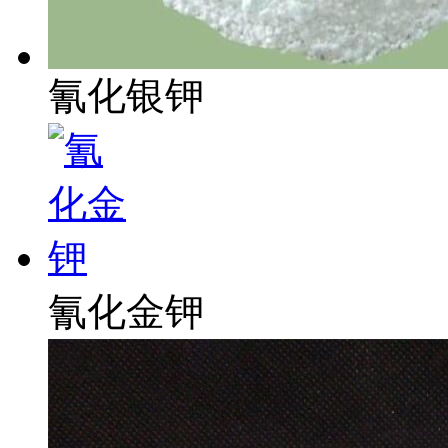
氰化银钾
氰化金钾