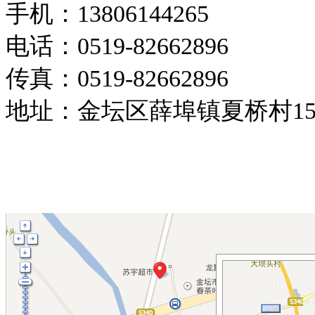
手机：13806144265
电话：0519-82662896
传真：0519-82662896
地址：金坛区薛埠镇夏桥村1