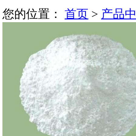
您的位置：
首页
>
产品