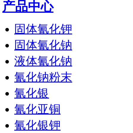
产品中心
固体氰化钾
固体氰化钠
液体氰化钠
氰化钠粉末
氰化银
氰化亚铜
氰化银钾