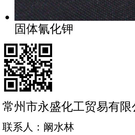
固体氰化钾
常州市永盛化工贸易有限
联系人：阚水林