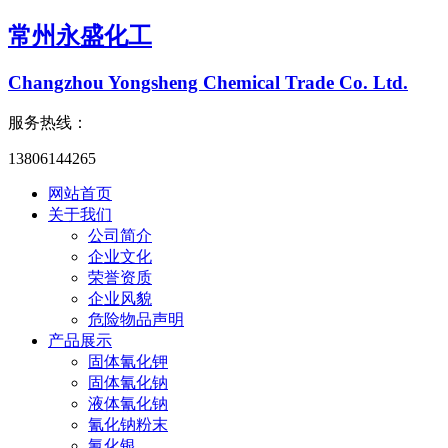
常州永盛化工
Changzhou Yongsheng Chemical Trade Co. Ltd.
服务热线：
13806144265
网站首页
关于我们
公司简介
企业文化
荣誉资质
企业风貌
危险物品声明
产品展示
固体氰化钾
固体氰化钠
液体氰化钠
氰化钠粉末
氰化银