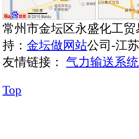
常州市金坛区永盛化工贸
持：
金坛做网站
公司-江苏
友情链接：
气力输送系统
Top