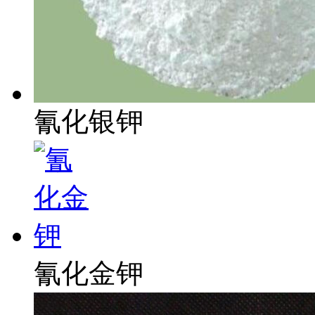
氰化银钾
氰化金钾